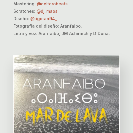
Mastering:
@deltorobeats
Scratches:
@dj_maos
Diseño:
@tigotan94_
Fotografía del diseño: Aranfaibo.
Letra y voz: Aranfaibo, JM Achinech y D´Doña.