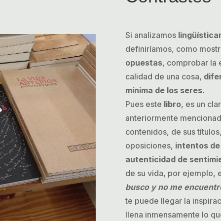
Si analizamos
lingüístic
definiríamos, como mostra
opuestas
, comprobar la 
calidad de una cosa,
dife
mínima de los seres.
Pues este
libro
, es un cla
anteriormente mencionad
contenidos, de sus título
oposiciones,
intentos de
autenticidad de sentimi
de su vida, por ejemplo, 
busco y no me encuentr
te puede llegar la inspira
llena inmensamente lo que