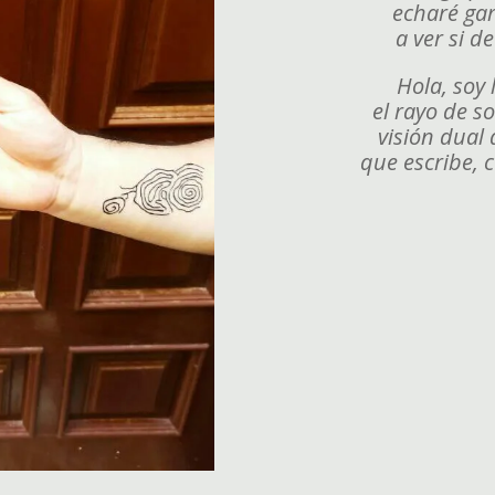
echaré ga
a ver si d
Hola, soy l
el rayo de s
visión dual 
que escribe, 