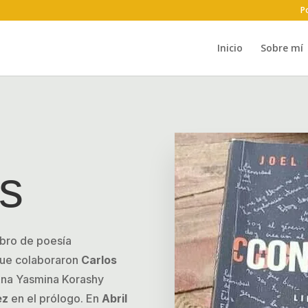
Po
Inicio
Sobre mí
s
ibro de poesía
 que colaboraron
Carlos
Ana Yasmina Korashy
ez
en el prólogo. En
Abril