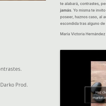
te alabará, contrastes, p
jamás
. Yo misma te invito
poseer, haznos caso, al a
escondida tras alguno de 
María Victoria Hernández 
ntrastes.
 Darko Prod.
Haz cl
marketin