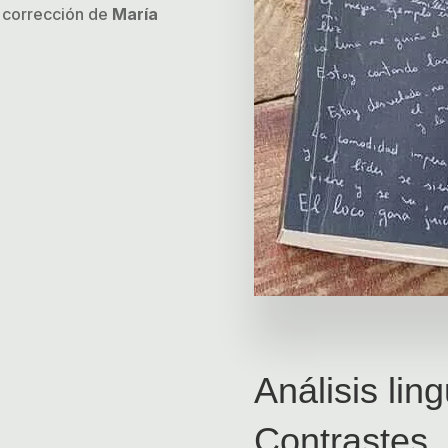
a corrección de
María
Análisis ling
Contrastes