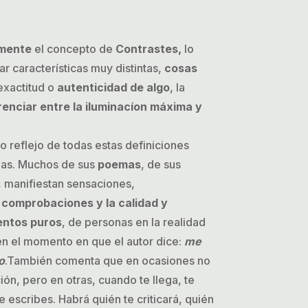
amente
el concepto de
Contrastes,
lo
r características muy distintas,
cosas
exactitud o
autenticidad de algo
, la
renciar entre la iluminacíon máxima y
ro reflejo de todas estas definiciones
as. Muchos de sus
poemas
, de sus
s, manifiestan sensaciones,
 comprobaciones y la calidad y
entos puros
, de personas en la realidad
en el momento en que el autor dice:
me
o
.También comenta que en ocasiones no
ción, pero en otras, cuando te llega, te
 escribes. Habrá quién te criticará, quién