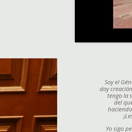
Soy el Gén
doy creación
tengo la 
del qu
haciendo 
¡Le
Yo sigo p